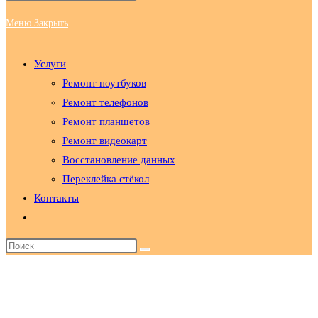
Меню
Закрыть
по
Услуги
веб-
Ремонт ноутбуков
Ремонт телефонов
Ремонт планшетов
сайту
Ремонт видеокарт
Восстановление данных
Переклейка стёкол
Контакты
Переключить
поиск
по
веб-
сайту