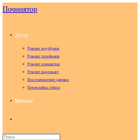
Перейти
Починятор
к
содержимому
Услуги
Ремонт ноутбуков
Ремонт телефонов
Ремонт планшетов
Ремонт видеокарт
Восстановление данных
Переклейка стёкол
Контакты
Переключить
поиск